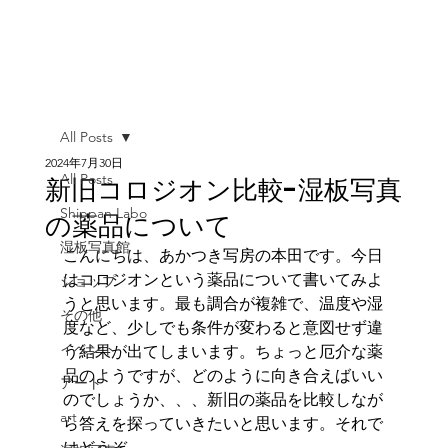
All Posts
2024年7月30日
All Posts
新旧コロジオン比較-湿板写真
Shippan Labo
の薬品について
湿板写真館
こんにちは、あかつき写房の本田です。今日
はコロジオンという薬品について書いてみよ
ショップ
うと思います。最も調合が複雑で、温度や湿
その他
度など、少しでも条件が変わると意図せず違
イベント
う結果が出てしまいます。ちょっと厄介な薬
品のようですが、どのように向き合えばいい
アート
のでしょうか、、、新旧の薬品を比較しなが
art
ら答えを探っていきたいと思います。それで
はどうぞ。