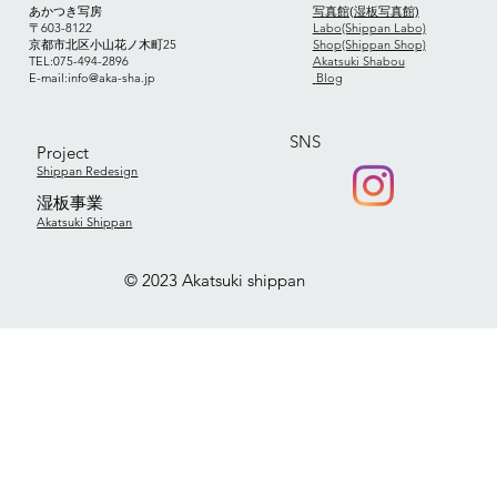
あかつき写房
写真館(湿板写真館)
〒603-8122
Labo(Shippan Labo)
京都市北区小山花ノ木町25
Shop(Shippan Shop)
TEL:075-494-2896
Akatsuki Shabou
​E-mail:
info@aka-sha.jp
​
Blog
SNS
Project
Shippan Redesign
​湿板事業
Akatsuki Shippan
© 2023 Akatsuki shippan