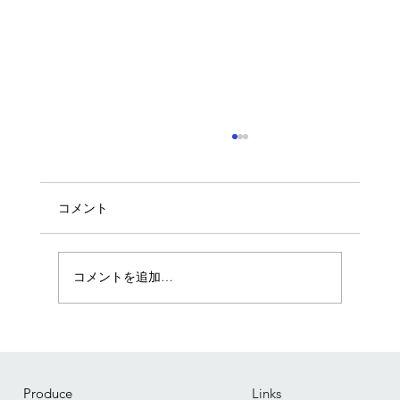
コメント
コメントを追加…
湿板ラボってどんなことするの？ 第３
回「撮影編」-湿板写真-やり方-京都でワ
ークショップ-
Produce
Links