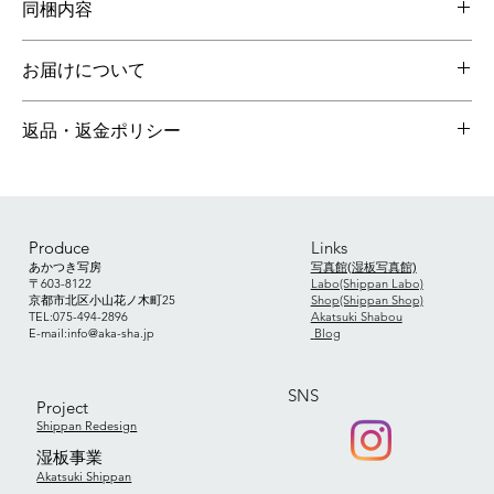
同梱内容
サイズ 60mm×57mm×42mm
本体
お届けについて
在庫がある場合は、ご注文から1週間以内に発送します。
返品・返金ポリシー
※長期休業期間を除く(詳細はshop のトップページをご覧くださ
い)
受注生産品のため基本的に返品は受け付けておりません。商品の
商品代とは別に送料がかかります。
詳細をよく読んでいただき、ご納得いただいた上ご購入くださ
い。商品についての質問は気軽にメッセージをくださいませ。
万一、商品に欠陥があった場合は、到着より14日以内に限り交換
Produce
Links
が可能です。送料については、商品に欠陥がある場合には当方負
あかつき写房
写真館(湿板写真館)
〒603-8122
Labo(Shippan Labo)
担、お客様のご都合による交換の場合にはお客様負担となりま
京都市北区小山花ノ木町25
Shop(Shippan Shop)
す。
TEL:075-494-2896
Akatsuki Shabou
​E-mail:
info@aka-sha.jp
​
Blog
SNS
Project
Shippan Redesign
​湿板事業
Akatsuki Shippan