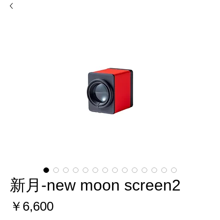
新月-new moon screen2
価
￥6,600