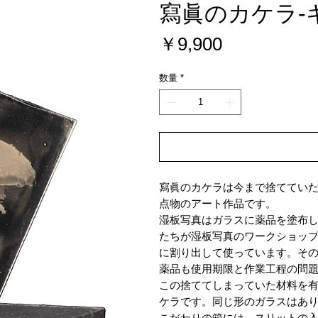
寫眞のカケラ-
価
￥9,900
格
数量
*
寫眞のカケラは今まで捨ててい
点物のアート作品です。
湿板写真はガラスに薬品を塗布
たちが湿板写真のワークショッ
に割り出して使っています。そ
薬品も使用期限と作業工程の問
この捨ててしまっていた材料を
ケラです。同じ形のガラスはあ
こだわりの箱には、スリットの