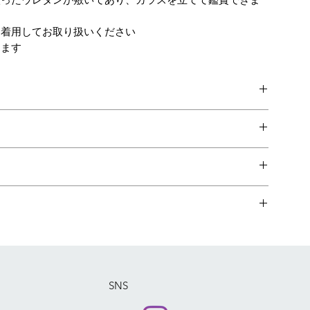
を着用してお取り扱いください
きます
mm
イル一枚目の作品が届きます
。
の遅いものと一緒に発送します。
到着より14日以内に限り交換が可能です。送料については、
、お客様のご都合による交換の場合にはお客様負担となりま
SNS