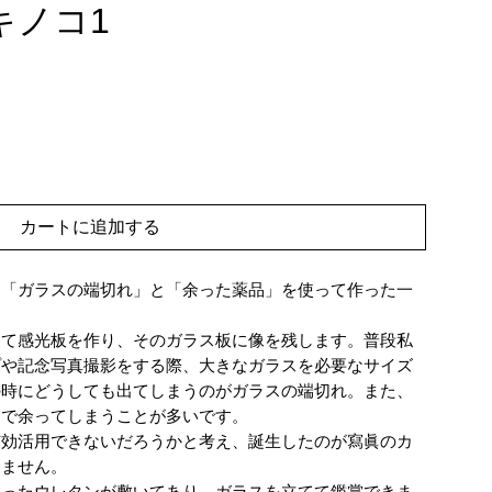
キノコ1
カートに追加する
た「ガラスの端切れ」と「余った薬品」を使って作った一
して感光板を作り、そのガラス板に像を残します。普段私
プや記念写真撮影をする際、大きなガラスを必要なサイズ
の時にどうしても出てしまうのがガラスの端切れ。また、
題で余ってしまうことが多いです。
有効活用できないだろうかと考え、誕生したのが寫眞のカ
りません。
入ったウレタンが敷いてあり、ガラスを立てて鑑賞できま