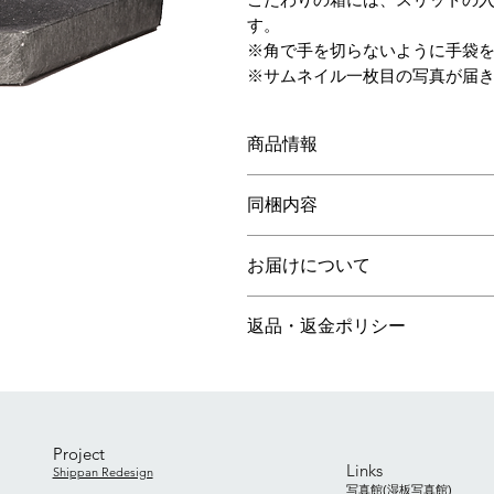
す。
※角で手を切らないように手袋
※サムネイル一枚目の写真が届
商品情報
ガラスサイズ 約60mm×55mm×2
同梱内容
箱サイズ 約95mm×90mm×12mm
写真のカケラ(ガラス) ※サムネ
お届けについて
布手袋
オリジナル箱
ご注文から1週間以内に発送します
返品・返金ポリシー
受注生産品と同時注文の場合は納期
商品代とは別に送料がかかります。
万一、商品に欠陥があった場合は、
商品に欠陥がある場合には当方負担
す。
Project
Links
Shippan Redesign
写真館(湿板写真館)