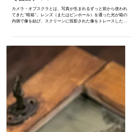
撮れないカメラ、カメラオブスクラっ
て面白い！！
カメラ・オブスクラとは、写真が生まれるずっと前から使われ
てきた“暗箱”。レンズ（またはピンホール）を通った光が箱の
内側で像を結び、スクリーンに投影された像をトレースした
り、見たりして画家が絵を描くための道具として使用しまし
た。 風景画や肖像画の補助として用いられ、画家のフェルメー
ルやカナレットも利用していたと言われています。（※諸説あ
り）