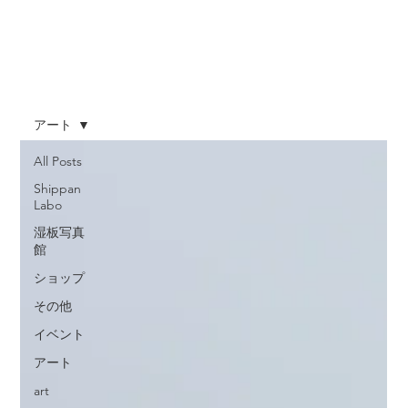
アート
All Posts
Shippan
Labo
湿板写真
館
ショップ
その他
イベント
アート
art